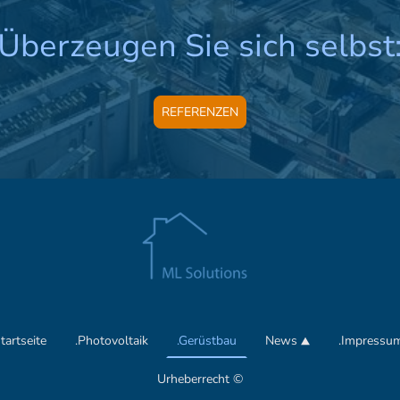
Überzeugen Sie sich selbst
REFERENZEN
tartseite
.Photovoltaik
.Gerüstbau
News
.Impressu
Urheberrecht ©