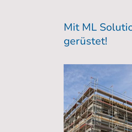
Mit ML Solutio
gerüstet!